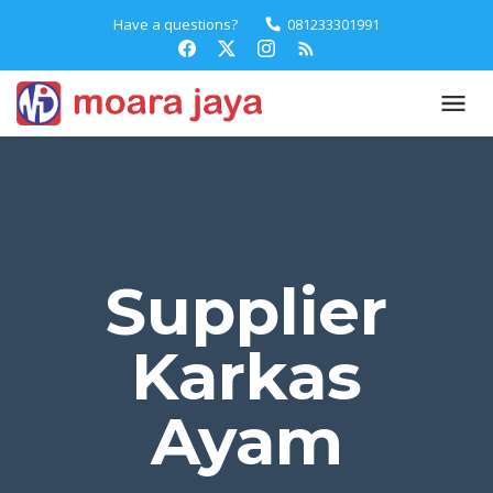
Have a questions?
081233301991
Supplier
Karkas
Ayam